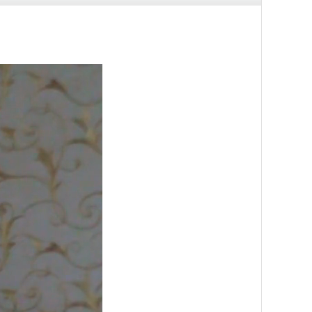
强迫能否治愈
接纳辅助练习
你没有病
卢老师庐山谈强迫
症
如何看待强迫症
康复不喜欢这样的
人