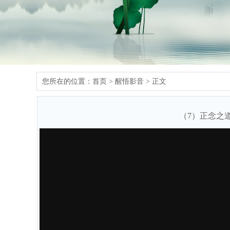
您所在的位置：
首页
>
醒悟影音
> 正文
（7）正念之