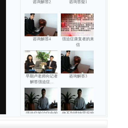
咨询解答2
咨询答疑1
咨询解答4
强迫症康复者的来
信
早期卢老师向记者
咨询解答3
解答强迫症...
强迫症的治疗中的
做不到接纳背后的
障碍
陷阱