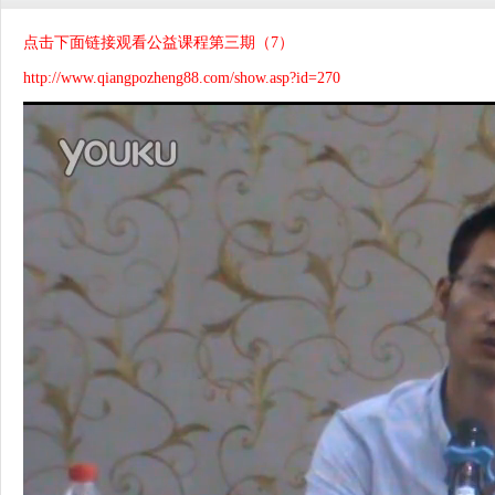
点击下面链接观看公益课程第三期（7
）
http://www.qiangpozheng88.com/show.asp?id=270