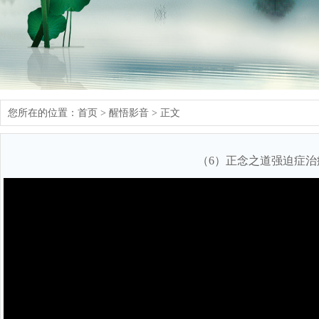
您所在的位置：
首页
>
醒悟影音
> 正文
（6）正念之道强迫症