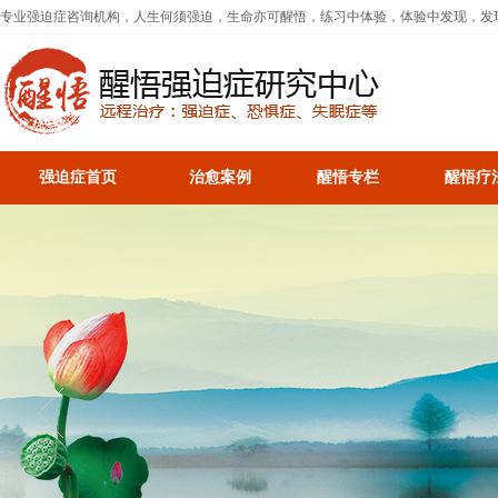
专业强迫症咨询机构，人生何须强迫，生命亦可醒悟，练习中体验，体验中发现，发
强迫症首页
治愈案例
醒悟专栏
醒悟疗