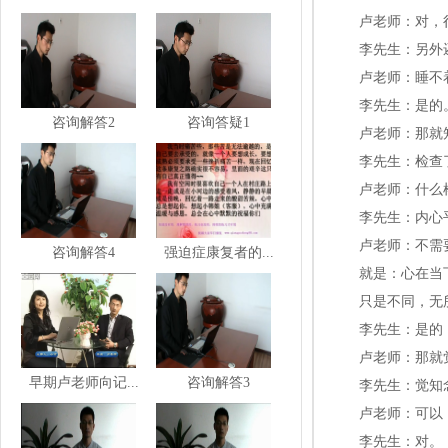
卢老师：对，
李先生：另外
卢老师：睡不
李先生：是的
咨询解答2
咨询答疑1
卢老师：那就
李先生：检查
卢老师：什么
李先生：内心
卢老师：不需
咨询解答4
强迫症康复者的...
就是：心在当
只是不同，无
李先生：是的
卢老师：那就
早期卢老师向记...
咨询解答3
李先生：觉知
卢老师：可以
李先生：对。