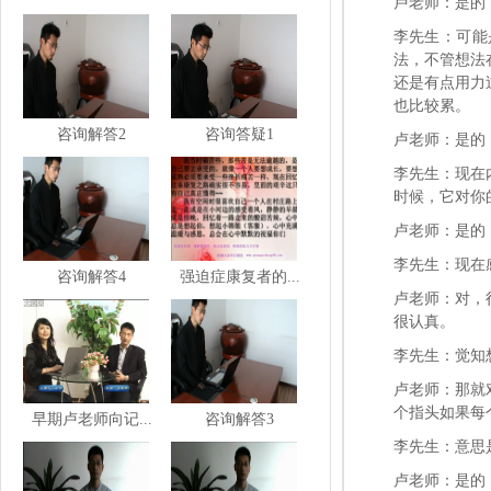
卢老师：是的
李先生：可能
法，不管想法
还是有点用力
也比较累。
咨询解答2
咨询答疑1
卢老师：是的
李先生：现在
时候，它对你
卢老师：是的
李先生：现在
咨询解答4
强迫症康复者的...
卢老师：对，
很认真。
李先生：觉知
卢老师：那就
个指头如果每
早期卢老师向记...
咨询解答3
李先生：意思
卢老师：是的